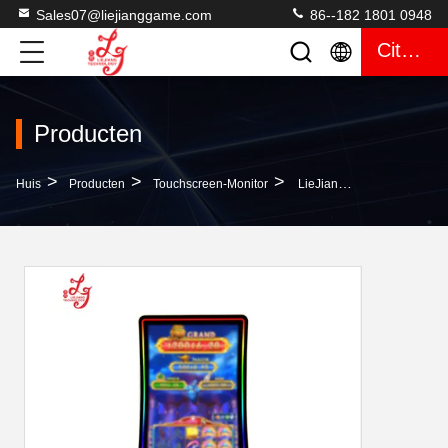
Sales07@liejianggame.com
86--182 1801 0948
Citaat
Producten
>
>
>
Huis
Producten
Touchscreen-Monitor
LieJiang 32 Die Duim Met Gouden Metaaltouchscreen Van De Het Videospelletjeversie Van De Monitormacht Het Programmasysteem Guangzhou Wordt Gebogen Voor Verkoop