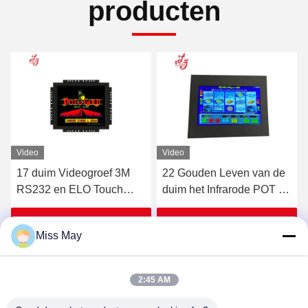
producten
eo
Video
 duim Videogroef 3M
22 Gouden Leven van de
23,6 
232 en ELO Touch
duim het Infrarode POT O
scree
een Monitors For-de
van Luxetouch screen
Lichte
chines van het
van P
Krijg Beste Prijs
Krijg Beste Prijs
K
Miss May
ulettegokken voor
RouIet
rkoop
2:45 AM