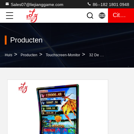
Sales07@liejianggame.com
86--182 1801 0948
Citaat
Producten
>
>
>
Huis
Producten
Touchscreen-Monitor
32 De Duim BayIIy Boog De Capacitieve Monitor Van Het Het Gokkentouche Screen Van 3M RS232