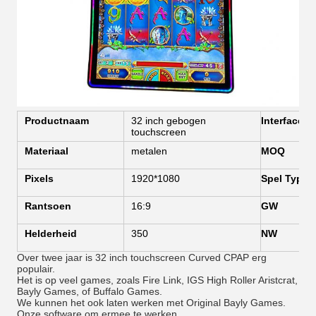
Productnaam
32 inch gebogen
Interface
touchscreen
Materiaal
metalen
MOQ
Pixels
1920*1080
Spel
Type
Rantsoen
16:9
GW
Helderheid
350
NW
Over twee jaar is 32 inch touchscreen Curved CPAP erg
populair.
Het is op veel games, zoals Fire Link, IGS High Roller Aristcrat,
Bayly Games, of Buffalo Games.
We kunnen het ook laten werken met Original Bayly Games.
Onze software om ermee te werken.