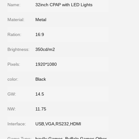
Name:
32inch CPAP with LED Lights
Material:
Metal
Ration:
16:9
Brightness:
350cd/m2
Pixels:
1920*1080
color:
Black
GW:
14.5
NW:
11.75
Interface:
USB,VGA,RS232,HDMl
Game Type:
bayIIy Games, Buffalo Games,Other