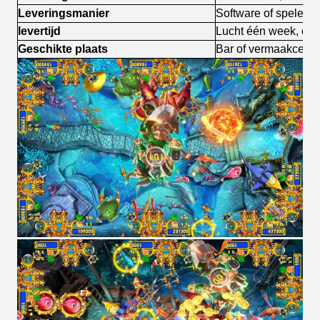
Leveringsmanier
Software of spelen 
levertijd
Lucht één week, ove
Geschikte plaats
Bar of vermaakcent