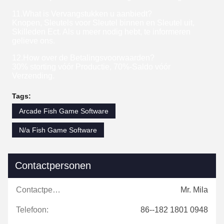
11.What is Vervangstukken u aanbiedt?
Knopen, Sleutels voor Sleutel binnen en Sleutel uit,
Skilleden Ect. Als u meer nodig hebt, te informeren
gelieve ons.
12.How over de Betalingsvoorwaarden?
30% storting vóór Productie, 70%-Saldo vóór
Verzending.
Tags:
Arcade Fish Game Software
N/a Fish Game Software
Contactpersonen
Contactpersonen:
Mr. Mila
Telefoon:
86--182 1801 0948