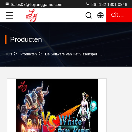
Sales07@liejianggame.com
86--182 1801 0948
Citaat
Producten
>
>
>
Huis
Producten
De Software Van Het Vissenspel
Stierendemon Ve