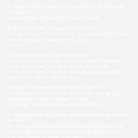
3. Welke Kind Package Do You Use? En de Taal van
The Game?
Houten Geval. Engelse of Chinese Versie.
4. Wat is Uw Hete Verkopende Spelraad?
Oceaankoning 2 Donderdraak, Oceaankoning 3, Insect
Arts, Koning Of Treasures Plus, 26 in 1,
30 in 1
5. Kan ik Mijn Eigen Spel aanpassen?
Ja, keuren wij aanpassen Spelraad goed. U kunt de
Grote Werkgever, Taal veranderen, toevoegen
Uw Bedrijf Logo Or Website, past de Spelers aan en
gebruikt de Nieuwe Speltitel Ect.
6. Waar is Uw hoofdzakelijk Markt in de V.S.?
Wij hebben Klanten in bijna 90%-Staten van de V.S.
Hoofdmarkt: Noord-Carolina, Florida,
Californië, Texas, Georgië, Michigan, Ohio…
7. Hoe ongeveer de Grootte en de Kwaliteit van het Uw
Scherm?
Wij gebruiken Standard 55-het Originele Scherm van
Duimlg, Hoge Resolutie en Duurzaam, gebeur nooit
Aan het Zwarte of Witte Lijnscherm.