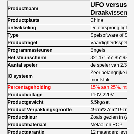
UFO versus R
Productnaam
Draak
vissen
Productplaats
China
ontwikkeling
De oorsprong ligt Ji
Type
Spelsoftware of Spe
Productregel
Vaardigheidsspelen
Programmasteunen
Engels
Het steunscherm
32“ 47“ 55“ 85“ 98 
Aantal speler
de speler van 2.3.4
Zeer belangrijke in/
IO systeem
muntstuk
Percentageholding
15% aan 25%. max
Productvoltage
110V-220V
Productgewicht
5.5kg/set
Product Verpakkingsgrootte
49cm*27cm*19cm
Productkleur
Zoals gezien in (zwa
Productmateriaal
Metaal en PCB
Productgarantie
12 maanden; levent