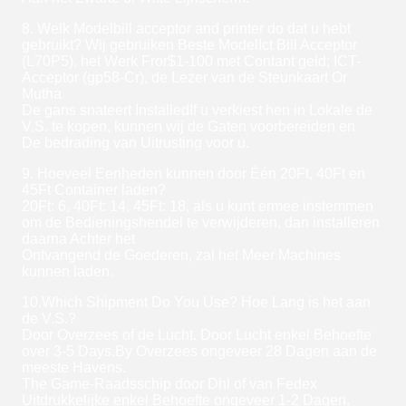
8. Welk Modelbill acceptor and printer do dat u hebt
gebruikt? Wij gebruiken Beste ModelIct Bill Acceptor
(L70P5), het Werk Fror$1-100 met Contant geld; ICT-
Acceptor (gp58-Cr), de Lezer van de Steunkaart Or
Mutha
De gans snateert InstalledIf u verkiest hen in Lokale de
V.S. te kopen, kunnen wij de Gaten voorbereiden en
De bedrading van Uitrusting voor u.
9. Hoeveel Eenheden kunnen door Één 20Ft, 40Ft en
45Ft Container laden?
20Ft: 6, 40Ft: 14, 45Ft: 18, als u kunt ermee instemmen
om de Bedieningshendel te verwijderen, dan installeren
daarna Achter het
Ontvangend de Goederen, zal het Meer Machines
kunnen laden.
10.Which Shipment Do You Use? Hoe Lang is het aan
de V.S.?
Door Overzees of de Lucht. Door Lucht enkel Behoefte
over 3-5 Days.By Overzees ongeveer 28 Dagen aan de
meeste Havens.
The Game-Raadsschip door Dhl of van Fedex
Uitdrukkelijke enkel Behoefte ongeveer 1-2 Dagen.