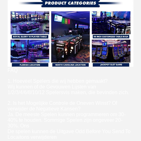
FAQ
1. Hoeveel Spelers die wij hebben gemaakt?
Wij kunnen of de Gevouwen Lijsten van
1/2/3/4/6/8/10/12 Spelersvis maken, die bevinden zich.
2. Is het Mogelijke Controle de Oneven Winst? Of
verwijder de Negatieve Kansen?
Ja. De meeste Spelen kunnen programmeren om 30-
40% te houden. Sommige Spelen zijn ongeveer 20-
30%. Ons
De spelen kunnen de Uitgave Odd Before You Send To
Locaitons verwijderen