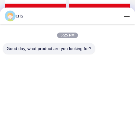
Monster Fish Table
Machines van
English
Vangstvissen
Krijg Beste Prijs
Krijg Beste Prijs
cris
5:25 PM
Good day, what product are you looking for?
GUANGZHOU LIE JIANG ELECTRONIC
TECHNOLOGY CO., LTD.
Sales07@liejianggame.com
86--182 1801 0948
No.105, het Noorden van Shixin-Road, Kengtou, Panyu-
gebied, Guangzhou, China