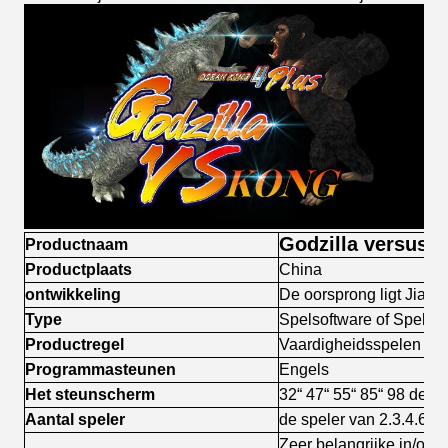
Godzilla versus 
Productnaam
Productplaats
China
ontwikkeling
De oorsprong ligt Jiang
Type
Spelsoftware of Spelra
Productregel
Vaardigheidsspelen
Programmasteunen
Engels
Het steunscherm
32“ 47“ 55“ 85“ 98 de“ 
Aantal speler
de speler van 2.3.4.6 
Zeer belangrijke in/out,