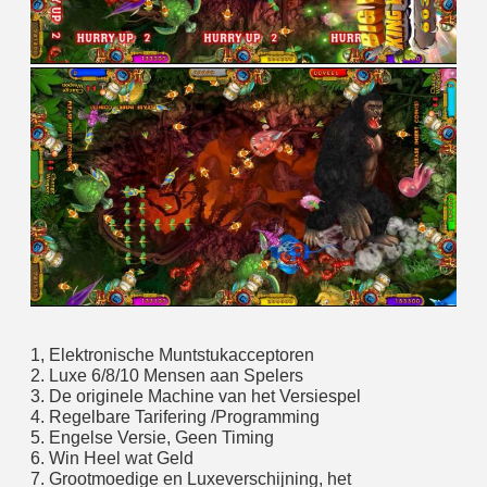
1, Elektronische Muntstukacceptoren
2. Luxe 6/8/10 Mensen aan Spelers
3. De originele Machine van het Versiespel
4. Regelbare Tarifering /Programming
5. Engelse Versie, Geen Timing
6. Win Heel wat Geld
7. Grootmoedige en Luxeverschijning, het 