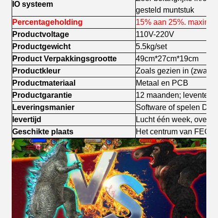
IO systeem
gesteld muntstuk
Percentageholding
15% aan 25%. maximu
Productvoltage
110V-220V
Productgewicht
5.5kg/set
Product Verpakkingsgrootte
49cm*27cm*19cm
Productkleur
Zoals gezien in (zwarte
Productmateriaal
Metaal en PCB
Productgarantie
12 maanden; leventech
Leveringsmanier
Software of spelen DHL
levertijd
Lucht één week, overz
Geschikte plaats
Het centrum van FEC of