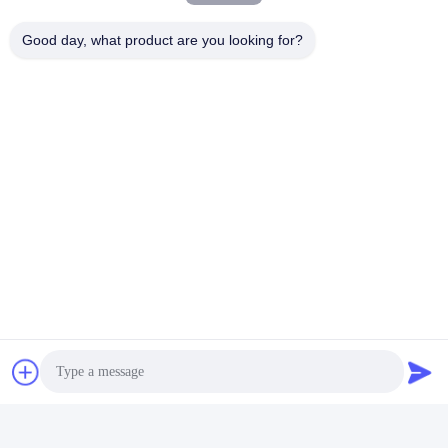
Wij kunnen het installeren alvorens wij
verschepen.
Good day, what product are you looking for?