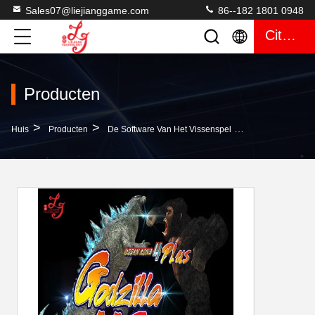
Sales07@liejianggame.com
86--182 1801 0948
Citaat
Producten
>
>
>
Huis
Producten
De Software Van Het Vissenspel
40 Greep Godzil