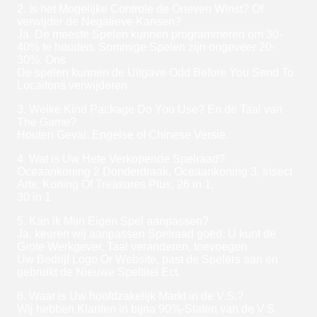
2. Is het Mogelijke Controle de Oneven Winst? Of
verwijder de Negatieve Kansen?
Ja. De meeste Spelen kunnen programmeren om 30-
40% te houden. Sommige Spelen zijn ongeveer 20-
30%. Ons
De spelen kunnen de Uitgave Odd Before You Send To
Locaitons verwijderen
3. Welke Kind Package Do You Use? En de Taal van
The Game?
Houten Geval. Engelse of Chinese Versie.
4. Wat is Uw Hete Verkopende Spelraad?
Oceaankoning 2 Donderdraak, Oceaankoning 3, Insect
Arts, Koning Of Treasures Plus, 26 in 1,
30 in 1
5. Kan ik Mijn Eigen Spel aanpassen?
Ja, keuren wij aanpassen Spelraad goed. U kunt de
Grote Werkgever, Taal veranderen, toevoegen
Uw Bedrijf Logo Or Website, past de Spelers aan en
gebruikt de Nieuwe Speltitel Ect.
6. Waar is Uw hoofdzakelijk Markt in de V.S.?
Wij hebben Klanten in bijna 90%-Staten van de V.S.