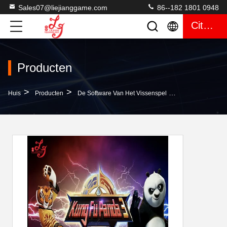
Sales07@liejianggame.com
86--182 1801 0948
Citaat
Producten
>
>
>
Huis
Producten
De Software Van Het Vissenspel
Kung Fu Panda 