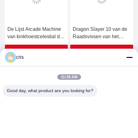
De Lijst Arcade Machine
Dragon Slayer 10 van de
van kinkhoestcelestial dog
Raadsvissen van het
multi players fish
Spelerspel de
Lijstsoftware
Krijg Beste Prijs
Krijg Beste Prijs
cris
11:38 AM
Good day, what product are you looking for?
GUANGZHOU LIE JIANG ELECTRONIC
TECHNOLOGY CO., LTD.
Sales07@liejianggame.com