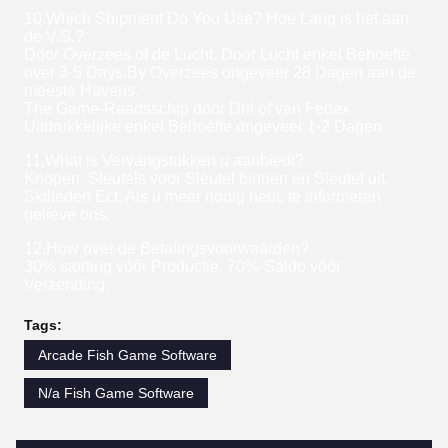
10.Which Shipment Do You Use? Hoe Lang is het aan
de V.S.?
Door Overzees of de Lucht. Door Lucht enkel Behoefte
over 3-5 Days.By Overzees ongeveer 28 Dagen aan de
meeste Havens.
The Game-Raadsschip door Dhl of van Fedex
Uitdrukkelijke enkel Behoefte ongeveer 1-2 Dagen.
11.What is Vervangstukken u aanbiedt?
Knopen, Sleutels voor Sleutel binnen en Sleutel uit,
Skilleden Ect. Als u meer nodig hebt, te informeren
gelieve ons.
12.How over de Betalingsvoorwaarden?
30% storting vóór Productie, 70%-Saldo vóór
Verzending.
Tags:
Arcade Fish Game Software
N/a Fish Game Software