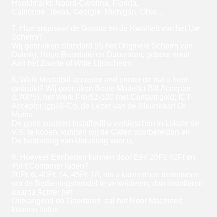
Hoofdmarkt: Noord-Carolina, Florida,
Californië, Texas, Georgië, Michigan, Ohio…
7. Hoe ongeveer de Grootte en de Kwaliteit van het Uw
Scherm?
Wij gebruiken Standard 55-het Originele Scherm van
Duimlg, Hoge Resolutie en Duurzaam, gebeur nooit
Aan het Zwarte of Witte Lijnscherm.
8. Welk Modelbill acceptor and printer do dat u hebt
gebruikt? Wij gebruiken Beste ModelIct Bill Acceptor
(L70P5), het Werk Fror$1-100 met Contant geld; ICT-
Acceptor (gp58-Cr), de Lezer van de Steunkaart Or
Mutha
De gans snateert InstalledIf u verkiest hen in Lokale de
V.S. te kopen, kunnen wij de Gaten voorbereiden en
De bedrading van Uitrusting voor u.
9. Hoeveel Eenheden kunnen door Één 20Ft, 40Ft en
45Ft Container laden?
20Ft: 6, 40Ft: 14, 45Ft: 18, als u kunt ermee instemmen
om de Bedieningshendel te verwijderen, dan installeren
daarna Achter het
Ontvangend de Goederen, zal het Meer Machines
kunnen laden.