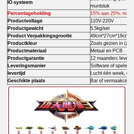
IO systeem
muntstuk
Percentageholding
15% aan 25%. max
Productvoltage
110V-220V
Productgewicht
5.5kg/set
Product Verpakkingsgrootte
49cm*27cm*19cm
Productkleur
Zoals gezien in (zwa
Productmateriaal
Metaal en PCB
Productgarantie
12 maanden; levent
Leveringsmanier
Software of spelen 
levertijd
Lucht één week, ov
Geschikte plaats
Bar of vermaakcent