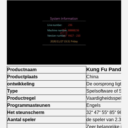
Kung Fu Panda 3
Productnaam
Productplaats
China
ontwikkeling
De oorsprong ligt Ji
Type
Spelsoftware of Spe
Productregel
Vaardigheidsspelen
Programmasteunen
Engels
Het steunscherm
32“ 47“ 55“ 85“ 98 
Aantal speler
de speler van 2.3.4
Zeer belangrijke in/