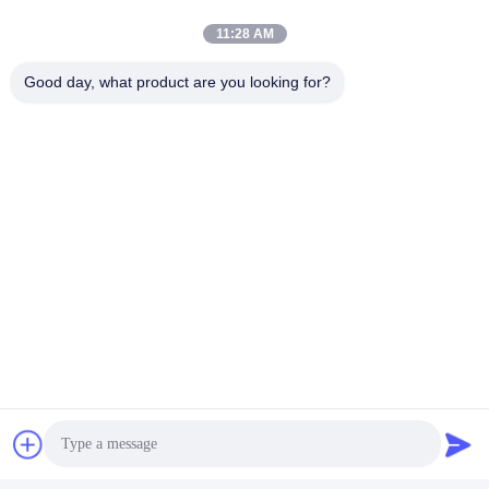
Stuur
11:28 AM
Good day, what product are you looking for?
ONZE PRODUCTEN
Gelijksoortige
producten