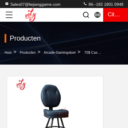
Sales07@liejianggame.com
86--182 1801 0948
Citaat
Producten
>
>
>
Huis
Producten
Arcade-Gamingstoel
70$ Casino Stoelen C55 Goedkoop Verstelbare Roestvrij Staal Poker Tafel Stoel Slot Machine Stoel Te Koop