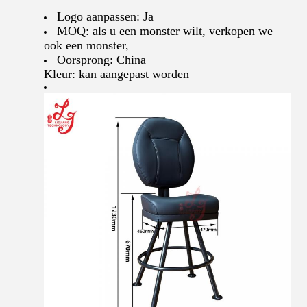
Logo aanpassen: Ja
MOQ: als u een monster wilt, verkopen we
ook een monster,
Oorsprong: China
Kleur: kan aangepast worden