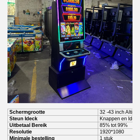
Schermgrootte
32 -43 inch Altijd,
Steun Ideck
Knappen en Ideck 
Uitbetaal Bereik
85% tot 99%
Resolutie
1920*1080
Minimale bestelling
1 stuk