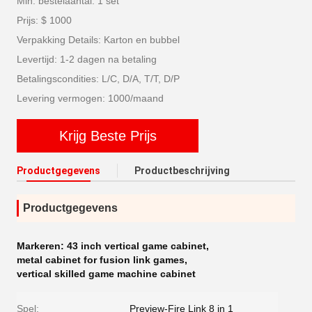
Min. bestelaantal: 1 set
Prijs: $ 1000
Verpakking Details: Karton en bubbel
Levertijd: 1-2 dagen na betaling
Betalingscondities: L/C, D/A, T/T, D/P
Levering vermogen: 1000/maand
Krijg Beste Prijs
Productgegevens
Productbeschrijving
Productgegevens
Markeren:
43 inch vertical game cabinet
,
metal cabinet for fusion link games
,
vertical skilled game machine cabinet
Spel:
Preview-Fire Link 8 in 1