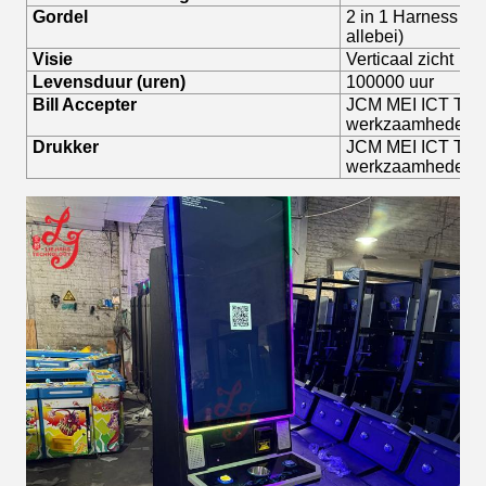
Gordel
2 in 1 Harness (
allebei)
Visie
Verticaal zicht
Levensduur (uren)
100000 uur
Bill Accepter
JCM MEI ICT TOP P
werkzaamheden
Drukker
JCM MEI ICT TOP 
werkzaamheden