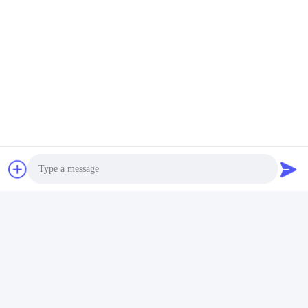
Photo
Video Call
Audio Call