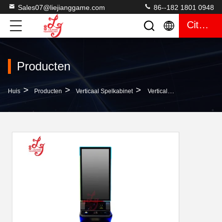
Sales07@liejianggame.com
86--182 1801 0948
Citaat
Producten
>
>
>
Huis
Producten
Verticaal Spelkabinet
Verticale 43 Inch Geschoolde Metalen Kast Voor Fusion Link Games Machines Te Koop