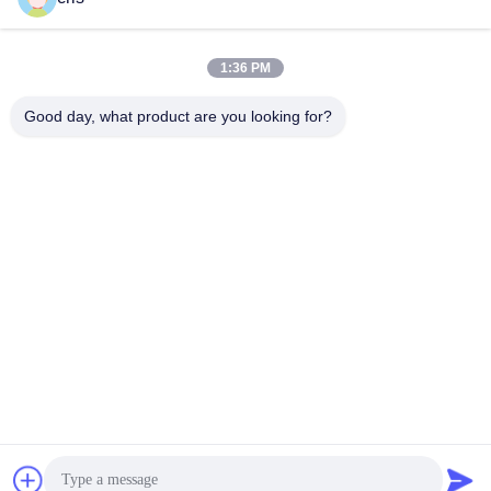
1:36 PM
Good day, what product are you looking for?
GUANGZHOU LIE JIANG ELECTRONIC
TECHNOLOGY CO., LTD.
Sales07@liejianggame.com
86--182 1801 0948
No.105, het Noorden van Shixin-Road, Kengtou, Panyu-
gebied, Guangzhou, China
China Goede kwaliteit Touchscreen-monitor Auteursrecht © 2019-2026
Guangzhou Lie Jiang Electronic Technology Co., Ltd. Alle rechten
voorbehouden.