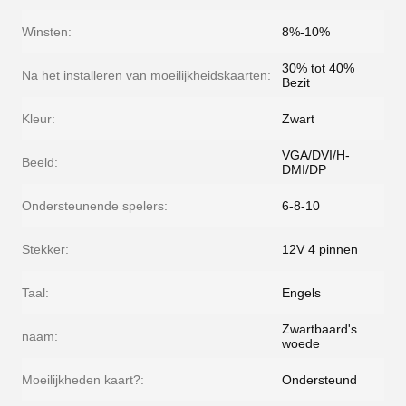
Winsten:
8%-10%
30% tot 40%
Na het installeren van moeilijkheidskaarten:
Bezit
Kleur:
Zwart
VGA/DVI/H-
Beeld:
DMI/DP
Ondersteunende spelers:
6-8-10
Stekker:
12V 4 pinnen
Taal:
Engels
Zwartbaard's
naam:
woede
Moeilijkheden kaart?:
Ondersteund