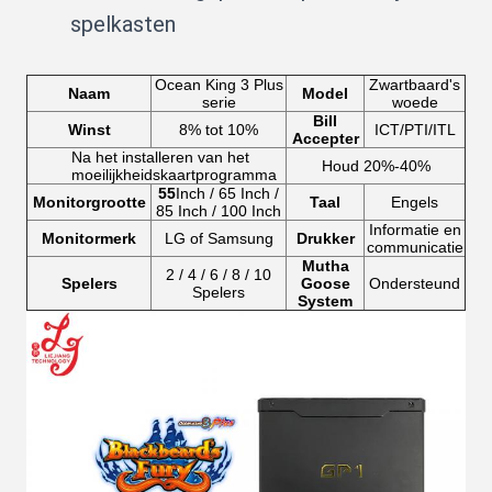
spelkasten
Ocean King 3 Plus
Zwartbaard's
Naam
Model
serie
woede
Bill
Winst
8% tot 10%
ICT/PTI/ITL
Accepter
Na het installeren van het
Houd 20%-40%
moeilijkheidskaartprogramma
55
Inch / 65 Inch /
Monitorgrootte
Taal
Engels
85 Inch / 100 Inch
Informatie en
Monitormerk
LG of Samsung
Drukker
communicatie
Mutha
2 / 4 / 6 / 8 / 10
Spelers
Goose
Ondersteund
Spelers
System