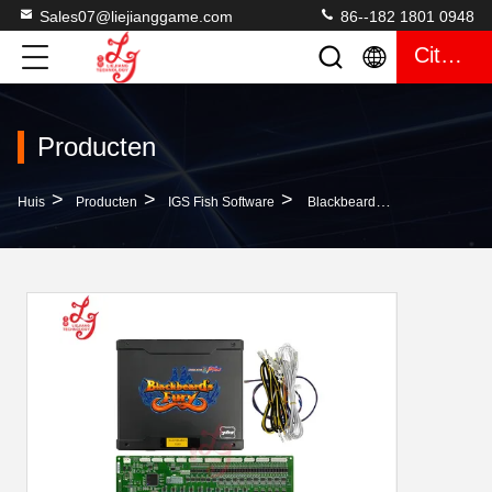
Sales07@liejianggame.com
86--182 1801 0948
Citaat
Producten
>
>
>
Huis
Producten
IGS Fish Software
Blackbeard's Fury IGS Mainboard GP1 Mainboard (Ocean King 3 Plus) Te Koop