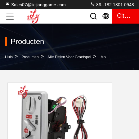
Sales07@liejianggame.com
86--182 1801 0948
Citaat
Producten
>
>
>
Huis
Producten
Alle Delen Voor Groefspel
Monetacceptor Voor Spelmachines Met Munt