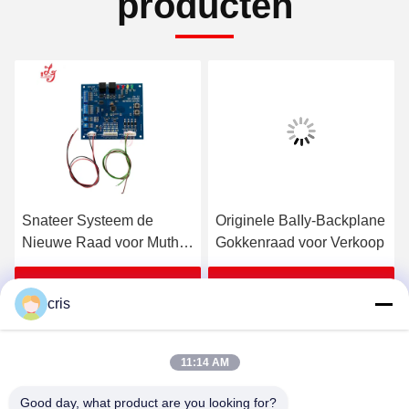
producten
Snateer Systeem de
Originele BaIIy-Backplane
Nieuwe Raad voor Mutha-
Gokkenraad voor Verkoop
Gans Druksysteem met
het Gokkenmachines van
Krijg Beste Prijs
Krijg Beste Prijs
cris
de Uitrustings Videogroef
snateert
11:14 AM
Good day, what product are you looking for?