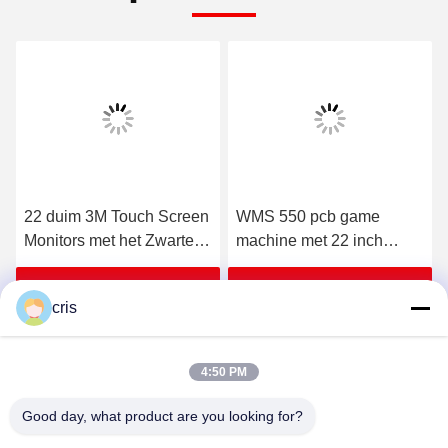
22 duim 3M Touch Screen
WMS 550 pcb game
Monitors met het Zwarte
machine met 22 inch
Spel LOL Harness van de
touchscreen 110V/220V
Kadervatting POG T340
Spanning en 72%-90%
Krijg Beste Prijs
Krijg Beste Prijs
cris
winst 12 maanden
garantie
4:50 PM
Good day, what product are you looking for?