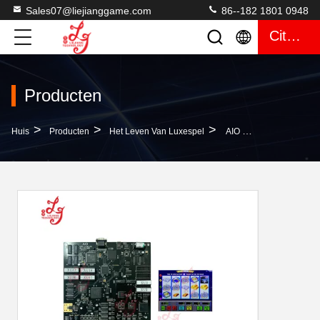
Sales07@liejianggame.com
86--182 1801 0948
Citaat
Producten
>
>
>
Huis
Producten
Het Leven Van Luxespel
AIO WMS 550 Life Of Luxury 89%-94% LOL PCB Board Te Koop