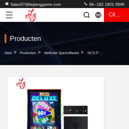
Sales07@liejianggame.com
86--182 1801 0948
Citaat
Producten
>
>
>
Huis
Producten
Verticale Spelsoftware
NCG Preview / Skills DELUXE Hoofdbord