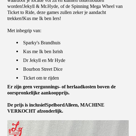
waardoor je locatie vol zit en klanten onderhouden
worden!Jekyll & Mr.Hyde, of de Spinning Mega Wheel van
Ticket to Ride, deze games zullen zeker je aandacht
trekken!Kus me Ik ben Iers!
Met inbegrip van:
Sparky's Brandhuis
Kus me Ik ben Isrish
Dr Jekyll en Mr Hyde
Bourbon Street Dice
Ticket om te rijden
Er zijn geen vergunnings- of herlaadkosten boven de
oorspronkelijke aankoopprijs.
De prijs is inclusief
Spelbord
Alleen
, MACHINE
VERKOCHT afzonderlijk.