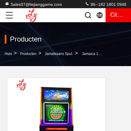
Sales07@liejianggame.com
86--182 1801 0948
Citaat
Producten
>
>
>
Huis
Producten
Jamaikaans Spul.
Jamaica 19 Inch Metalen Kast Amerikaanse Roulette Speelmachines Te Koop