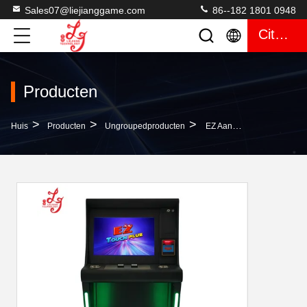
Sales07@liejianggame.com
86--182 1801 0948
Citaat
Producten
>
>
>
Huis
Producten
Ungroupedproducten
EZ Aanraking Plus Enige De Aanrakingsinterface Van USB Van De Het Schermgokautomaat