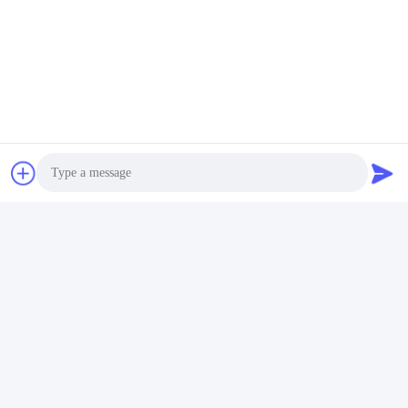
Photo
Video Call
Audio Call