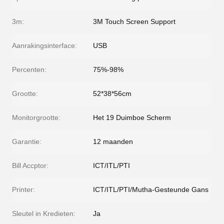
3m:
3M Touch Screen Support
Aanrakingsinterface:
USB
Percenten:
75%-98%
Grootte:
52*38*56cm
Monitorgrootte:
Het 19 Duimboe Scherm
Garantie:
12 maanden
Bill Accptor:
ICT/ITL/PTI
Printer:
ICT/ITL/PTI/Mutha-Gesteunde Gans
Sleutel in Kredieten:
Ja