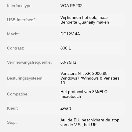
Interfacetype:
VGA RS232
Wij kunnen het ook, maar
USB-Interface?:
Behoefte Quanaity maken
Macht:
DC12V 4A
Contrast:
800:1
Vernieuwingsfrequentie:
60-75Hz
Vensters NT, XP, 2000,98,
Besturingssysteem:
Windows7 /Windows 8 Vensters
10
Het protocol van 3M/ELO
Compatibel:
microtouch
Kleur:
Zwart
Au, de EU, beschikbare de stop
Stop:
van de V.S., het UK