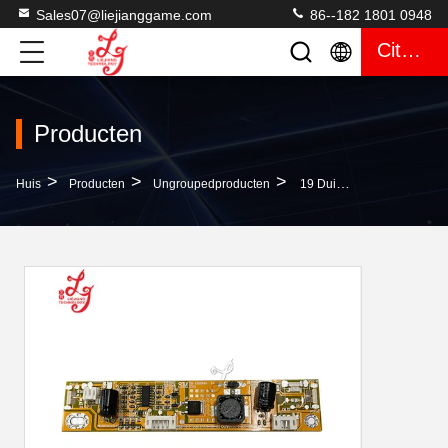
Sales07@liejianggame.com
86--182 1801 0948
Citaat
Producten
>
>
>
Huis
Producten
Ungroupedproducten
19 Duim Wms Het Touche Screencontrolemechanisme Parts Van De Het 550 Levensluxe