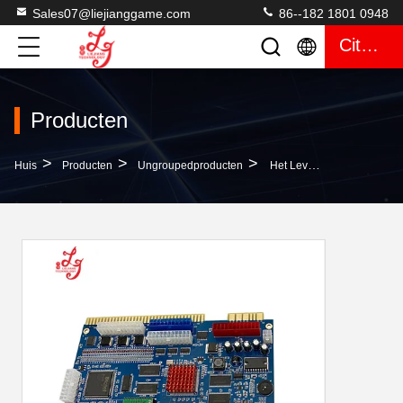
Sales07@liejianggame.com
86--182 1801 0948
Citaat
Producten
>
>
>
Huis
Producten
Ungroupedproducten
Het Leven Van Het Metaalkabinet 96% LOL Wms 550 Van Luxegokautomaat