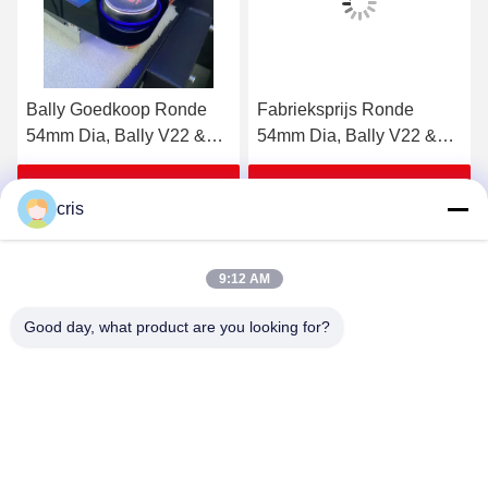
Fabrieksprijs Ronde
Bally Button, Ronde
54mm Dia, Bally V22 &
54mm Dia, Bally V22 &
y
V32 (SP-RND-Bally) Bally
V32 (SP-RND-Bally)
Button te koop
Krijg Beste Prijs
Krijg Beste Prijs
cris
9:12 AM
Good day, what product are you looking for?
GUANGZHOU LIE JIANG ELECTRONIC
TECHNOLOGY CO., LTD.
Sales07@liejianggame.com