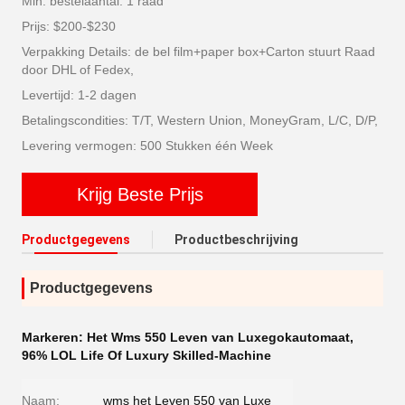
Min. bestelaantal: 1 raad
Prijs: $200-$230
Verpakking Details: de bel film+paper box+Carton stuurt Raad
door DHL of Fedex,
Levertijd: 1-2 dagen
Betalingscondities: T/T, Western Union, MoneyGram, L/C, D/P,
Levering vermogen: 500 Stukken één Week
Krijg Beste Prijs
Productgegevens
Productbeschrijving
Productgegevens
Markeren:
Het Wms 550 Leven van Luxegokautomaat
,
96% LOL Life Of Luxury Skilled-Machine
Naam:
wms het Leven 550 van Luxe