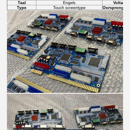
Taal
Engels
Voltage
Type
Touch screentype
Oorsprongspl