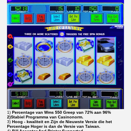
1)
Percentage van Wms 550 Greep van 72% aan 96%
2)Stabiel Programma van Casinonorm.
3)
Hoog - kwaliteit en Zijn de Nieuwste Versie die het
Percentage Hoger is dan de Versie van Taiwan.
4)
Bill Acceptor And Printer Supported.