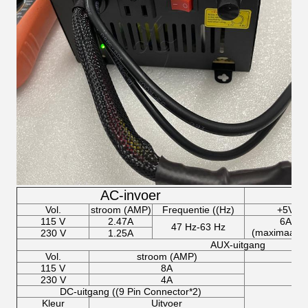
AC-invoer
Vol.
stroom (AMP)
Frequentie ((Hz)
+5V
115 V
2.47A
6A
47 Hz-63 Hz
(maximaal 1
230 V
1.25A
AUX-uitgang
Vol.
stroom (AMP)
115 V
8A
230 V
4A
DC-uitgang ((9 Pin Connector*2)
Kleur
Uitvoer