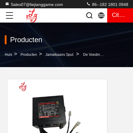
Sales07@liejianggame.com
86--182 1801 0948
Citaat
Producten
>
>
>
Huis
Producten
Jamaikaans Spul.
De Voeding Van 8A Axt Voor Het Leven Van Wms 550 Van Raad Van Het Spelpog Van De Luxe De Gouden Aanraking