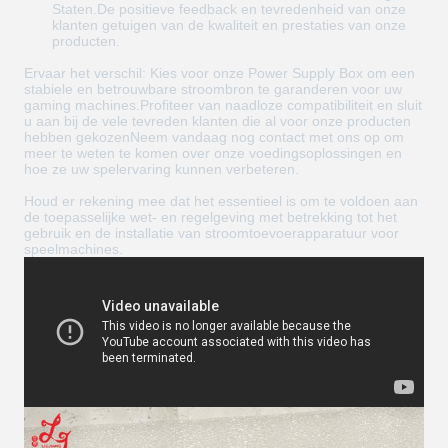
Staten.De positieve feedback en tevredenheid van onze
klanten getuigen van de kwaliteit en prestaties van onze
producten.
Ervaar het verschil: Kies voor onze Power Supply Box om een
stabiele en betrouwbare stroombron te garanderen voor uw
gaming machines.Profiteer van naadloze compatibiliteit en sluit
u aan bij de vele tevreden klanten die al voor onze producten
hebben gekozenNeem vandaag nog contact met ons op om
meer te weten te komen over onze voedingsoplossingen en
hoe ze uw spelervaring kunnen verbeteren.
Houd er rekening mee dat het essentieel is om te voldoen aan
de toepasselijke wet- en regelgeving met betrekking tot het
gebruik en de installatie van stroomtoevoerapparatuur voor
speelmachines.