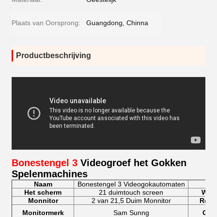
Plaats van Oorsprong:
Guangdong, Chinna
Productbeschrijving
Bonestengel 3
Videogroef het Gokken
Spelenmachines
Naam
Bonestengel 3 Videogokautomaten
Ta
Het scherm
21 duimtouch screen
Wins
Monnitor
2 van 21,5 Duim Monnitor
Resol
Monitormerk
Sam Sunng
Groo