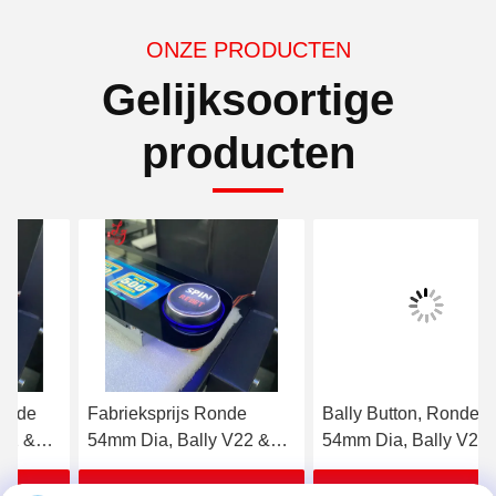
ONZE PRODUCTEN
Gelijksoortige
producten
Fabrieksprijs Ronde
Bally Button, Ronde
54mm Dia, Bally V22 &
54mm Dia, Bally V22 &
V32 (SP-RND-Bally) Bally
V32 (SP-RND-Bally)
Button te koop