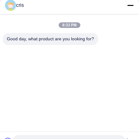
Krijg Beste Prijs
Krijg Beste Prijs
cris
8:33 PM
Good day, what product are you looking for?
GUANGZHOU LIE JIANG ELECTRONIC
TECHNOLOGY CO., LTD.
Sales07@liejianggame.com
86--182 1801 0948
No.105, het Noorden van Shixin-Road, Kengtou, Panyu-
gebied, Guangzhou, China
China Goede kwaliteit Touchscreen-monitor Auteursrecht © 2019-2026