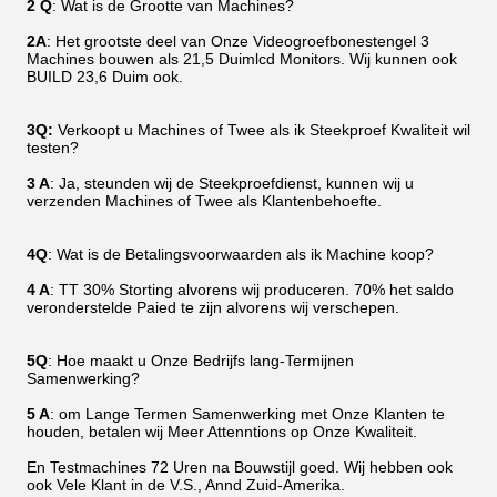
2 Q
: Wat is de Grootte van Machines?
2A
: Het grootste deel van Onze Videogroefbonestengel 3
Machines bouwen als 21,5 Duimlcd Monitors. Wij kunnen ook
BUILD 23,6 Duim ook.
3Q:
Verkoopt u Machines of Twee als ik Steekproef Kwaliteit wil
testen?
3 A
: Ja, steunden wij de Steekproefdienst, kunnen wij u
verzenden Machines of Twee als Klantenbehoefte.
4Q
: Wat is de Betalingsvoorwaarden als ik Machine koop?
4 A
: TT 30% Storting alvorens wij produceren. 70% het saldo
veronderstelde Paied te zijn alvorens wij verschepen.
5Q
: Hoe maakt u Onze Bedrijfs lang-Termijnen
Samenwerking?
5 A
: om Lange Termen Samenwerking met Onze Klanten te
houden, betalen wij Meer Attenntions op Onze Kwaliteit.
En Testmachines 72 Uren na Bouwstijl goed. Wij hebben ook
ook Vele Klant in de V.S., Annd Zuid-Amerika.