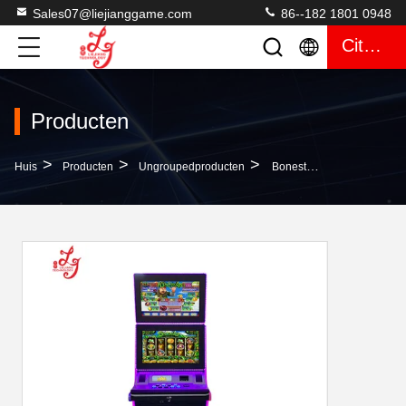
Sales07@liejianggame.com
86--182 1801 0948
Citaat
Producten
>
>
>
Huis
Producten
Ungroupedproducten
Bonestengel 3 Videogokautomaten 21,5 Duimmonitor Het Gokken De Machines Van Het De Groefspel Van Het Casinotouche Screen Voor Verkoop