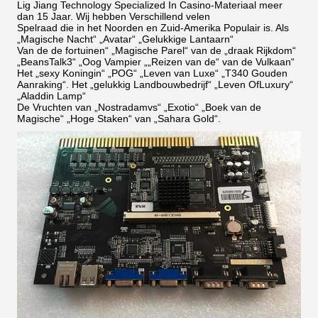
Lig Jiang Technology Specialized In Casino-Materiaal meer
dan 15 Jaar. Wij hebben Verschillend velen
Spelraad die in het Noorden en Zuid-Amerika Populair is. Als
„Magische Nacht“ „Avatar“ „Gelukkige Lantaarn“
Van de de fortuinen“ „Magische Parel“ van de „draak Rijkdom“
„BeansTalk3“ „Oog Vampier „„Reizen van de“ van de Vulkaan“
Het „sexy Koningin“ „POG“
„Leven van Luxe“ „T340 Gouden
Aanraking“.
Het „gelukkig Landbouwbedrijf“ „Leven OfLuxury“
„Aladdin Lamp“
De Vruchten van „
Nostradamvs“ „Exotio“ „Boek van de
Magische“ „Hoge Staken“ van „Sahara Gold“.