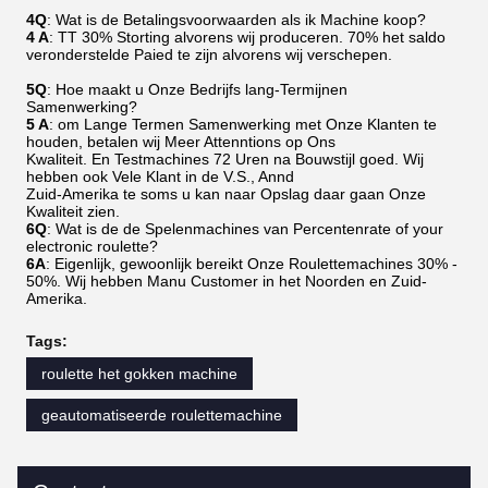
4Q
: Wat is de Betalingsvoorwaarden als ik Machine koop?
4 A
: TT 30% Storting alvorens wij produceren. 70% het saldo
veronderstelde Paied te zijn alvorens wij verschepen.
5Q
: Hoe maakt u Onze Bedrijfs lang-Termijnen
Samenwerking?
5 A
: om Lange Termen Samenwerking met Onze Klanten te
houden, betalen wij Meer Attenntions op Ons
Kwaliteit. En Testmachines 72 Uren na Bouwstijl goed. Wij
hebben ook Vele Klant in de V.S., Annd
Zuid-Amerika te soms u kan naar Opslag daar gaan Onze
Kwaliteit zien.
6Q
: Wat is de de Spelenmachines van Percentenrate of your
electronic roulette?
6A
: Eigenlijk, gewoonlijk bereikt Onze Roulettemachines 30% -
50%. Wij hebben Manu Customer in het Noorden en Zuid-
Amerika.
Tags:
roulette het gokken machine
geautomatiseerde roulettemachine