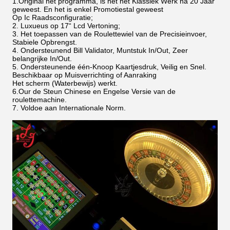
1.Original het programma, is het het Klassiek Werk na 20 Jaar
geweest. En het is enkel Promotiestal geweest
Op Ic Raadsconfiguratie;
2. Luxueus op 17“ Lcd Vertoning;
3. Het toepassen van de Roulettewiel van de Precisieinvoer,
Stabiele Opbrengst.
4. Ondersteunend Bill Validator, Muntstuk In/Out, Zeer
belangrijke In/Out.
5. Ondersteunende één-Knoop Kaartjesdruk, Veilig en Snel.
Beschikbaar op Muisverrichting of Aanraking
Het scherm (Waterbewijs) werkt.
6.Our de Steun Chinese en Engelse Versie van de
roulettemachine.
7. Voldoe aan Internationale Norm.