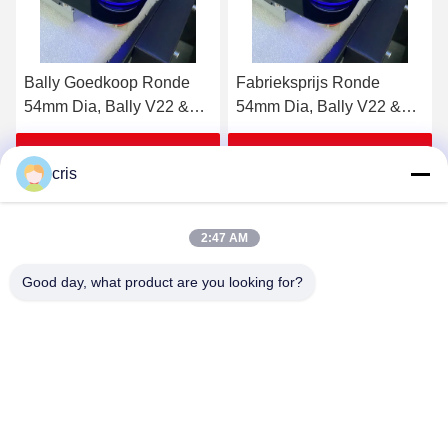
Fabrieksprijs Ronde
Bally Button, Ronde
54mm Dia, Bally V22 &
54mm Dia, Bally V22 &
V32 (SP-RND-Bally) Bally
V32 (SP-RND-Bally)
Button te koop
Krijg Beste Prijs
Krijg Beste Prijs
cris
2:47 AM
Good day, what product are you looking for?
GUANGZHOU LIE JIANG ELECTRONIC
TECHNOLOGY CO., LTD.
Sales07@liejianggame.com
86--182 1801 0948