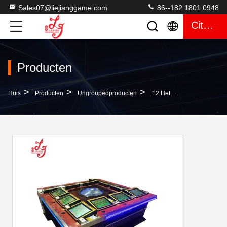
Sales07@liejianggame.com
86--182 1801 0948
Citaat
Producten
>
>
>
Huis
Producten
Ungroupedproducten
12 Het Touche Screenroulette Van Spelertrinidad Het Gokken Machine 37/38 Gesteunde Gaten