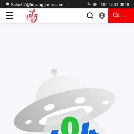
Sales07@liejianggame.com
86--182 1801 0948
Citaat