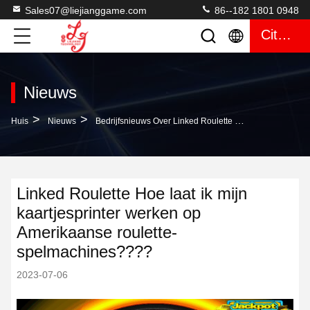
Sales07@liejianggame.com
86--182 1801 0948
Citaat
Nieuws
>
>
Huis
Nieuws
Bedrijfsnieuws Over Linked Roulette Hoe Laat Ik Mijn Kaartjesprinter Werken Op Amerikaanse Roulette-Spelmachines????
Linked Roulette Hoe laat ik mijn
kaartjesprinter werken op
Amerikaanse roulette-
spelmachines????
2023-07-06