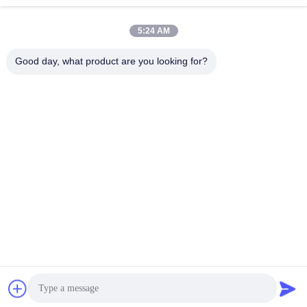
5:24 AM
Good day, what product are you looking for?
GUANGZHOU LIE JIANG ELECTRONIC
TECHNOLOGY CO., LTD.
Sales07@liejianggame.com
86--182 1801 0948
No.105, het Noorden van Shixin-Road, Kengtou, Panyu-
gebied, Guangzhou, China
China Goede kwaliteit Touchscreen-monitor Auteursrecht © 2019-2026
Guangzhou Lie Jiang Electronic Technology Co., Ltd. Alle rechten
voorbehouden.