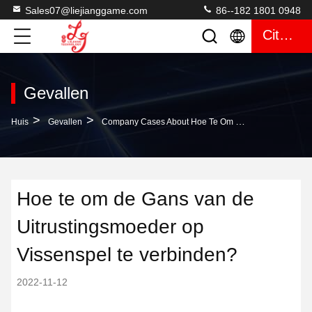
Sales07@liejianggame.com
86--182 1801 0948
Citaat
Gevallen
>
>
Huis
Gevallen
Company Cases About Hoe Te Om De Gans Van De Uitrustingsmoeder Op Vissenspel Te Verbinden?
Hoe te om de Gans van de
Uitrustingsmoeder op
Vissenspel te verbinden?
2022-11-12